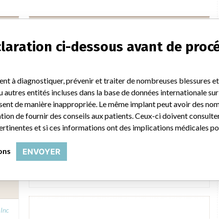
Microtek Medical Inc.
éclaration ci-dessous avant de proc
 Inc
Société-mère du fabricant (2017)
Ecolab Inc
FOI
Source
VNSAWH
ent à diagnostiquer, prévenir et traiter de nombreuses blessures 
u autres entités incluses dans la base de données internationale sur 
sent de manière inappropriée. Le même implant peut avoir des noms
MICROTEK MEDICAL INC.
ion de fournir des conseils aux patients. Ceux-ci doivent consulte
pertinentes et si ces informations ont des implications médicales po
 Inc
Adresse du fabricant
COLUMBUS
ions
ENVOYER
MIS
Société-mère du fabricant (2017)
Ecolab Inc
Source
HC
 Inc