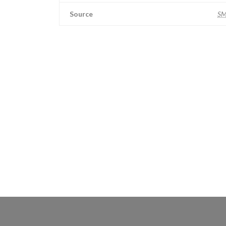
Source
S