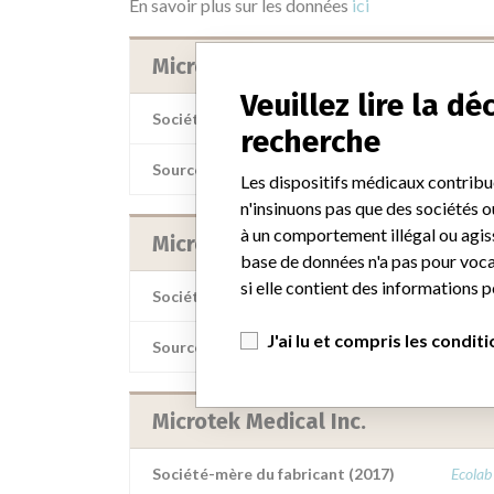
En savoir plus sur les données
ici
Microtek Medical Inc.
Veuillez lire la d
Société-mère du fabricant (2017)
Ecolab
recherche
Source
AEMPSV
Les dispositifs médicaux contribu
n'insinuons pas que des sociétés o
à un comportement illégal ou agis
Microtek Medical Inc.
base de données n'a pas pour vocat
si elle contient des informations 
Société-mère du fabricant (2017)
Ecolab
J'ai lu et compris les condit
Source
MHSIDCCCD
Microtek Medical Inc.
Société-mère du fabricant (2017)
Ecolab