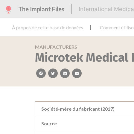
The Implant Files
International Medic
À propos de cette base de données
Comment utilise
MANUFACTURERS
Microtek Medical I
facebook
twitter
linkedin
email
Société-mère du fabricant (2017)
Source