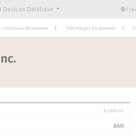
al Devices Database
Fran
r cette base de données
Téléchargez les données
F
nc.
Ecolab Inc
BAM