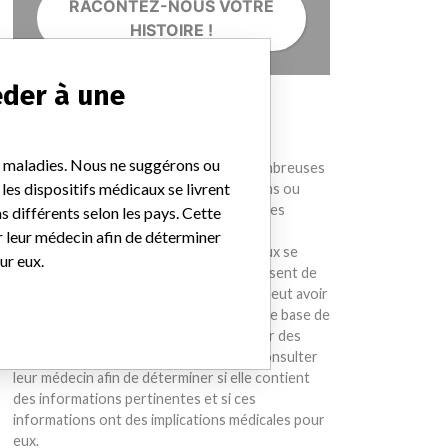
RACONTEZ-NOUS VOTRE
HISTOIRE !
éder à une
AVERTISSEMENT
Les dispositifs médicaux contribuent à
et maladies. Nous ne suggérons ou
diagnostiquer, prévenir et traiter de nombreuses
les dispositifs médicaux se livrent
blessures et maladies. Nous ne suggérons ou
n'insinuons pas que des sociétés ou autres
 différents selon les pays. Cette
entités incluses dans la base de données
r leur médecin afin de déterminer
internationale sur les dispositifs médicaux se
ur eux.
livrent à un comportement illégal ou agissent de
manière inappropriée. Le même implant peut avoir
des noms différents selon les pays. Cette base de
données n'a pas pour vocation de fournir des
conseils aux patients. Ceux-ci doivent consulter
leur médecin afin de déterminer si elle contient
des informations pertinentes et si ces
informations ont des implications médicales pour
eux.