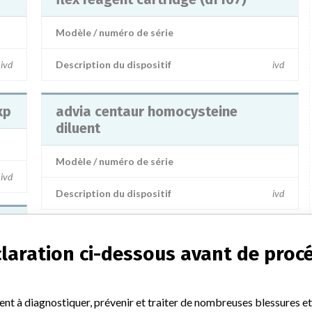
Modèle / numéro de série
ivd
Description du dispositif
ivd
xp
advia centaur homocysteine
diluent
Modèle / numéro de série
ivd
Description du dispositif
ivd
éclaration ci-dessous avant de proc
134 EN PLUS
ivd
ent à diagnostiquer, prévenir et traiter de nombreuses blessures 