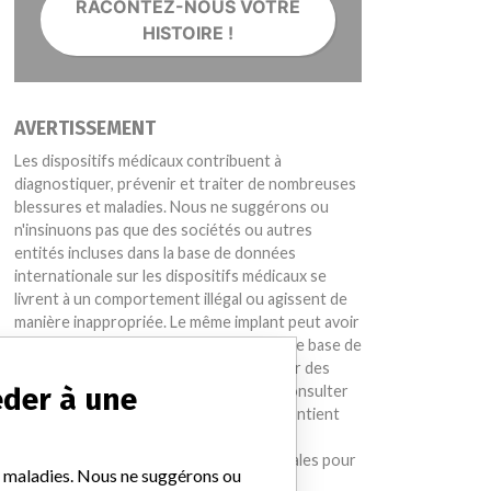
RACONTEZ-NOUS VOTRE
HISTOIRE !
AVERTISSEMENT
Les dispositifs médicaux contribuent à
diagnostiquer, prévenir et traiter de nombreuses
blessures et maladies. Nous ne suggérons ou
n'insinuons pas que des sociétés ou autres
entités incluses dans la base de données
internationale sur les dispositifs médicaux se
livrent à un comportement illégal ou agissent de
manière inappropriée. Le même implant peut avoir
des noms différents selon les pays. Cette base de
données n'a pas pour vocation de fournir des
éder à une
conseils aux patients. Ceux-ci doivent consulter
leur médecin afin de déterminer si elle contient
des informations pertinentes et si ces
informations ont des implications médicales pour
et maladies. Nous ne suggérons ou
eux.