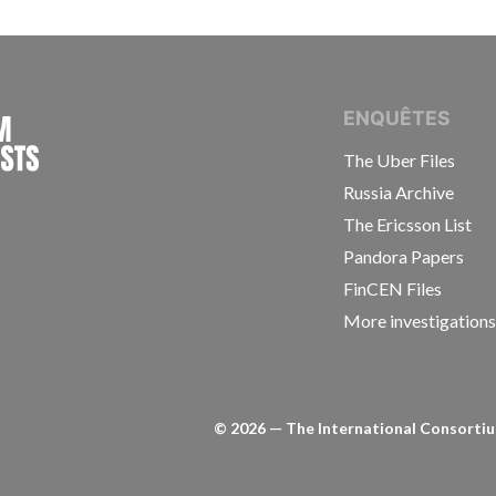
INTERNATIONAL CONSORTIUM OF INVESTIGAT
ENQUÊTES
The Uber Files
Russia Archive
The Ericsson List
Pandora Papers
FinCEN Files
More investigation
©
2026
— The International Consortium