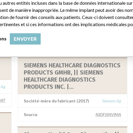
u autres entités incluses dans la base de données internationale sur 
sent de manière inappropriée. Le même implant peut avoir des noms
ion de fournir des conseils aux patients. Ceux-ci doivent consulte
pertinentes et si ces informations ont des implications médicales po
 nom similaire
ions
ENVOYER
SIEMENS HEALTHCARE DIAGNOSTICS
PRODUCTS GMHB, || SIEMENS
HEALTHCARE DIAGNOSTICS
PRODUCTS INC. |...
 Ag
AT
Société-mère du fabricant (2017)
Siemens Ag
Source
NIDFSINVIMA