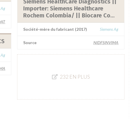
Siemens HealthCare Diagnostics ||
Importer: Siemens Healthcare
 Ag
Rochem Colombia/ || Biocare Co...
AT
Société-mère du fabricant (2017)
Siemens Ag
CS
Source
NIDFSINVIMA
 Ag
IMA
232 EN PLUS