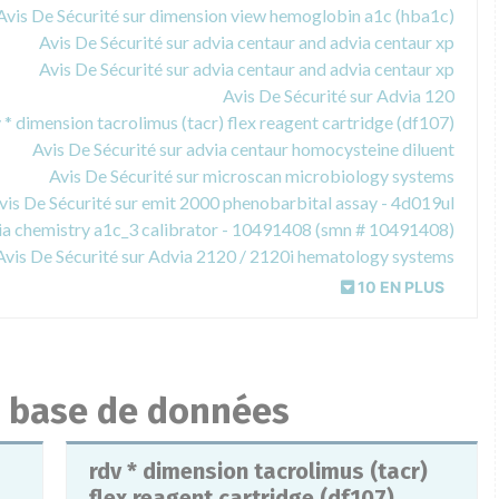
Avis De Sécurité sur dimension view hemoglobin a1c (hba1c)
Avis De Sécurité sur advia centaur and advia centaur xp
Avis De Sécurité sur advia centaur and advia centaur xp
Avis De Sécurité sur Advia 120
v * dimension tacrolimus (tacr) flex reagent cartridge (df107)
Avis De Sécurité sur advia centaur homocysteine diluent
Avis De Sécurité sur microscan microbiology systems
vis De Sécurité sur emit 2000 phenobarbital assay - 4d019ul
via chemistry a1c_3 calibrator - 10491408 (smn # 10491408)
Avis De Sécurité sur Advia 2120 / 2120i hematology systems
10 EN PLUS
la base de données
rdv * dimension tacrolimus (tacr)
flex reagent cartridge (df107)