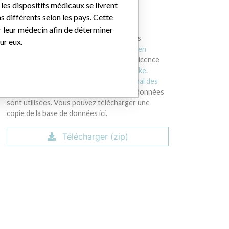
les dispositifs médicaux se livrent
 différents selon les pays. Cette
TÉLÉCHARGEZ LES DONNÉES
r leur médecin afin de déterminer
La base de données internationale sur les
ur eux.
dispositifs médicaux est sous licence
Open
Database License
et ses contenus sous licence
Creative Commons Attribution-ShareAlike
.
Toujours citer le
Consortium international des
journalistes d'investigation
lorsque ces données
sont utilisées. Vous pouvez télécharger une
copie de la base de données ici.
Télécharger (zip)