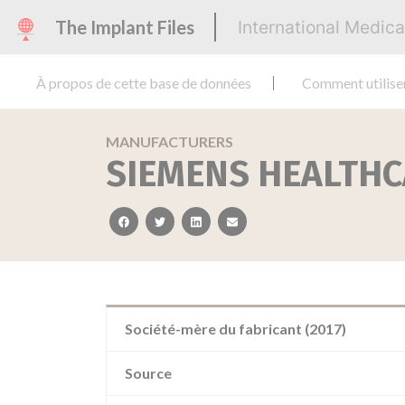
The Implant Files
International Medic
À propos de cette base de données
Comment utilise
MANUFACTURERS
SIEMENS HEALTHC
facebook
twitter
linkedin
email
Société-mère du fabricant (2017)
Source