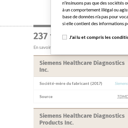
n'insinuons pas que des sociétés o
à un comportement illégal ou agis
base de données n'a pas pour vocat
si elle contient des informations 
237 fabricants avec un
J'ai lu et compris les condit
En savoir plus sur les données
ici
Siemens Healthcare Diagnostics
Inc.
Société-mère du fabricant (2017)
Siemens
Source
TDMD
Siemens Healthcare Diagnostics
Products Inc.